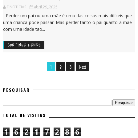
É NOTÍCIAS
abril 29, 2025
Perder um pai ou uma mãe é uma das coisas mais difíceis que
uma criança pode passar. Mas perder tanto o pai quanto a mãe
com uma idade tão...
CONTINUE LENDO
1
2
3
Next
PESQUISAR
TOTAL DE VISITAS
1
6
2
1
7
2
8
6