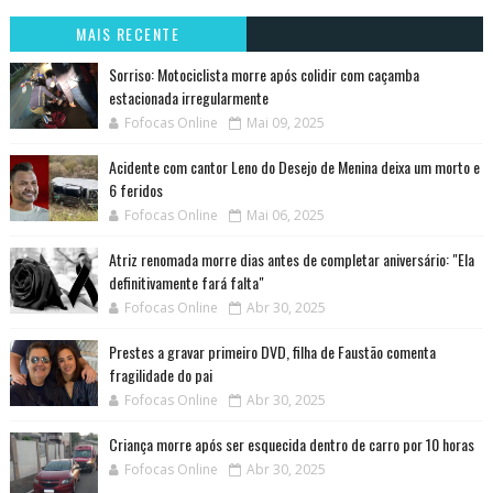
MAIS RECENTE
Sorriso: Motociclista morre após colidir com caçamba
estacionada irregularmente
Fofocas Online
Mai 09, 2025
Acidente com cantor Leno do Desejo de Menina deixa um morto e
6 feridos
Fofocas Online
Mai 06, 2025
Atriz renomada morre dias antes de completar aniversário: "Ela
definitivamente fará falta"
Fofocas Online
Abr 30, 2025
Prestes a gravar primeiro DVD, filha de Faustão comenta
fragilidade do pai
Fofocas Online
Abr 30, 2025
Criança morre após ser esquecida dentro de carro por 10 horas
Fofocas Online
Abr 30, 2025