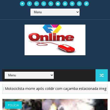
otociclista morre após colidir com caçamba estacionada irregularmen
POLÍCIA